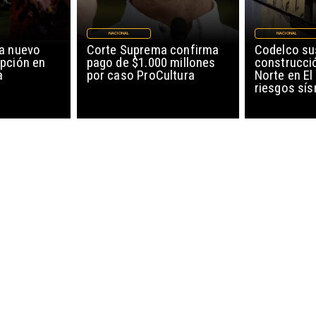
NACIONAL
NACIONAL
a nuevo
Corte Suprema confirma
Codelco s
pción en
pago de $1.000 millones
construcci
a
por caso ProCultura
Norte en El
riesgos sí