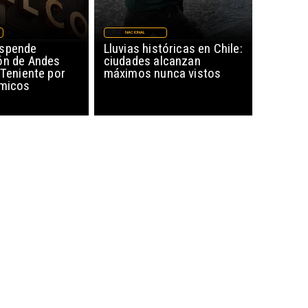
NACIONAL
uspende
Lluvias históricas en Chile:
ón de Andes
ciudades alcanzan
 Teniente por
máximos nunca vistos
smicos