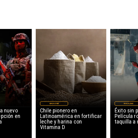
MAGAZINE
MAGAZINE
úa nuevo
Chile pionero en
Éxito sin 
epción en
Latinoamérica en fortificar
Película 
a
leche y harina con
taquilla a
Vitamina D