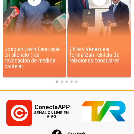
Chile y Venezuela
Feriantes rechazan
formalizan reinicio de
dichos de Camila Flores
relaciones consulares
sobre Fabiola Campillai
ConectaAPP
SEÑAL ONLINE EN
VIVO
Facebook