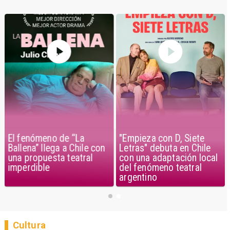
El fenómeno de “La
"Empieza con D, Siete
Ballena” llega a Chile con
Letras" debuta en Chile
una propuesta teatral
con una adaptación local
imperdible
del fenómeno teatral
argentino
Cultura