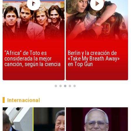
“Africa” de Toto es
Berlin y la creación de
considerada la mejor
«Take My Breath Away»
canción, según la ciencia
en Top Gun
Internacional