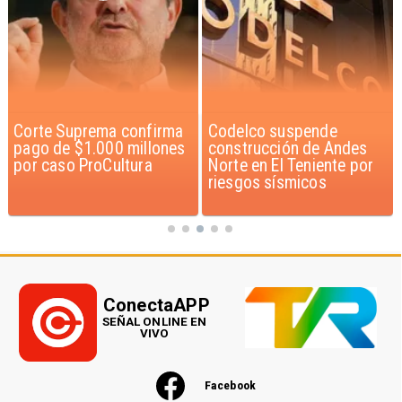
Corte Suprema confirma
Codelco suspende
pago de $1.000 millones
construcción de Andes
por caso ProCultura
Norte en El Teniente por
riesgos sísmicos
ConectaAPP
SEÑAL ONLINE EN
VIVO
Facebook