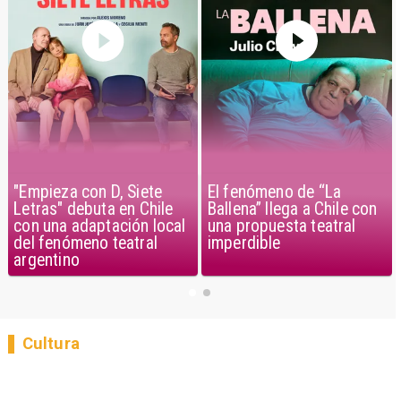
"Empieza con D, Siete
El fenómeno de “La
Letras" debuta en Chile
Ballena” llega a Chile con
con una adaptación local
una propuesta teatral
del fenómeno teatral
imperdible
argentino
Cultura