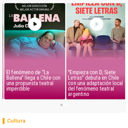
El fenómeno de “La
"Empieza con D, Siete
Ballena” llega a Chile con
Letras" debuta en Chile
una propuesta teatral
con una adaptación local
imperdible
del fenómeno teatral
argentino
Cultura