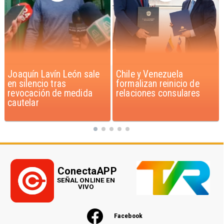
Chile y Venezuela
Feriantes rechazan
formalizan reinicio de
dichos de Camila Flores
relaciones consulares
sobre Fabiola Campillai
ConectaAPP
SEÑAL ONLINE EN
VIVO
Facebook