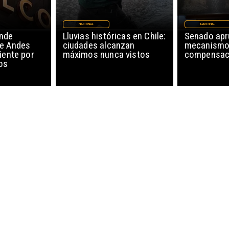
NACIONAL
NACIONAL
nde
Lluvias históricas en Chile:
Senado ap
de Andes
ciudades alcanzan
mecanismo
iente por
máximos nunca vistos
compensaci
os