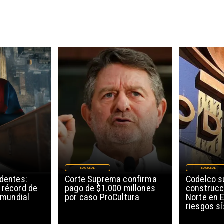
NACIONAL
NACIONAL
edentes:
Corte Suprema confirma
Codelco 
 récord de
pago de $1.000 millones
construcc
l mundial
por caso ProCultura
Norte en E
riesgos s