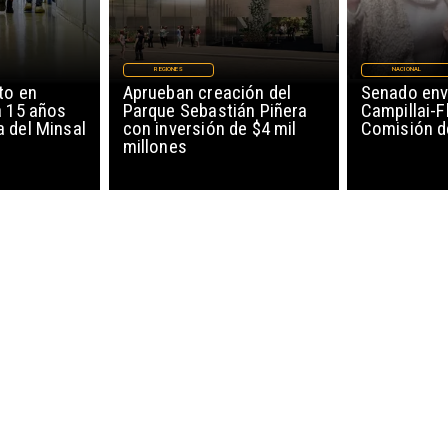
REGIONES
NACIONAL
to en
Aprueban creación del
Senado env
a 15 años
Parque Sebastián Piñera
Campillai-F
 del Minsal
con inversión de $4 mil
Comisión d
millones