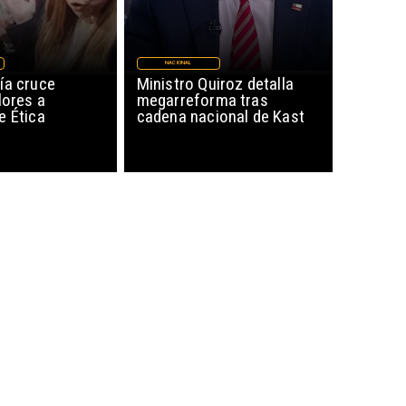
NACIONAL
ía cruce
Ministro Quiroz detalla
lores a
megarreforma tras
e Ética
cadena nacional de Kast