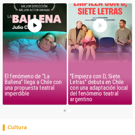
El fenómeno de “La
"Empieza con D, Siete
Ballena” llega a Chile con
Letras" debuta en Chile
una propuesta teatral
con una adaptación local
imperdible
del fenómeno teatral
argentino
Cultura