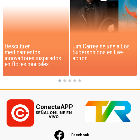
Jim Carrey se une a Los
Iaán: la historia de
Supersónicos en live-
superación que inspira a
action
Chile
ConectaAPP
SEÑAL ONLINE EN
VIVO
Facebook