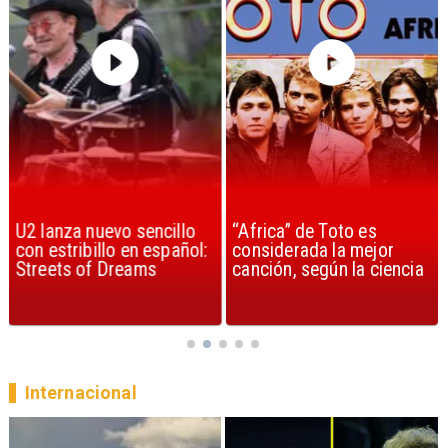
U2 lanza nuevo sencillo
“Africa” de Toto es
con estribillo en español:
considerada la mejor
Streets of Dreams
canción, según la ciencia
Internacional