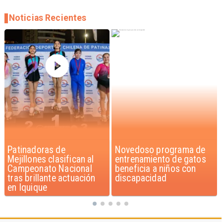
Noticias Recientes
Novedoso programa de
Alarmante hábito en
entrenamiento de gatos
jóvenes de 13 a 15 años
beneficia a niños con
según encuesta del
discapacidad
Minsal