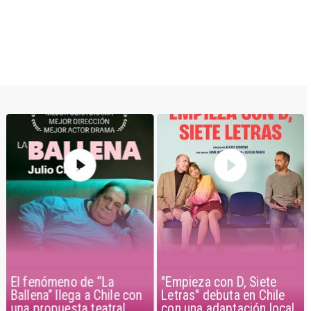
El fenómeno de “La
"Empieza con D, Siete
Ballena” llega a Chile con
Letras" debuta en Chile
una propuesta teatral
con una adaptación local