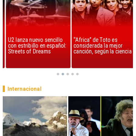
U2 lanza nuevo sencillo
“Africa” de Toto es
con estribillo en español:
considerada la mejor
Streets of Dreams
canción, según la ciencia
Internacional