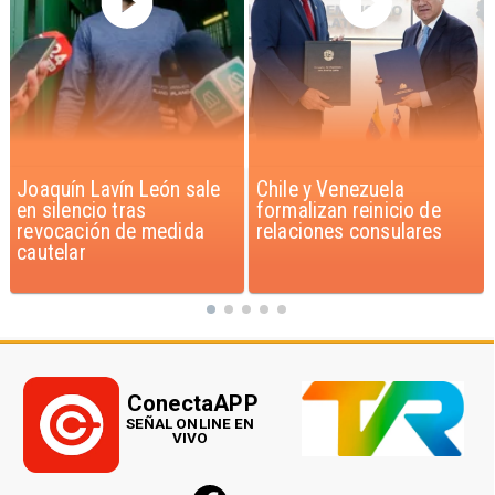
Chile y Venezuela
Feriantes rechazan
formalizan reinicio de
dichos de Camila Flores
relaciones consulares
sobre Fabiola Campillai
ConectaAPP
SEÑAL ONLINE EN
VIVO