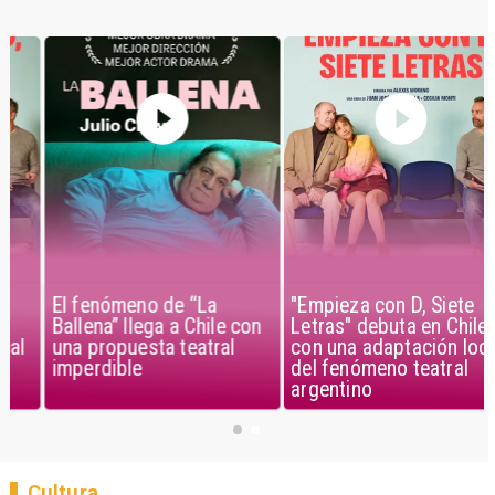
El fenómeno de “La
"Empieza con D, Siete
Ballena” llega a Chile con
Letras" debuta en Chile
una propuesta teatral
con una adaptación local
imperdible
del fenómeno teatral
argentino
Cultura