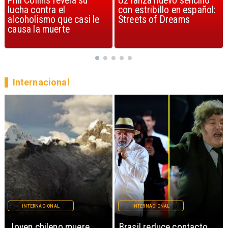
U2 lanza nuevo sencillo
“Africa” de Toto es
con estribillo en español:
considerada la mejor
Streets of Dreams
canción, según la ciencia
Internacional
INTERNACIONAL
INTERNACIONAL
Brasil reduce contacto
China restringe