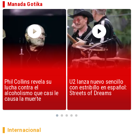
Manada Gotika
U2 lanza nuevo sencillo
“Africa” de Toto es
con estribillo en español:
considerada la mejor
Streets of Dreams
canción, según la ciencia
Internacional