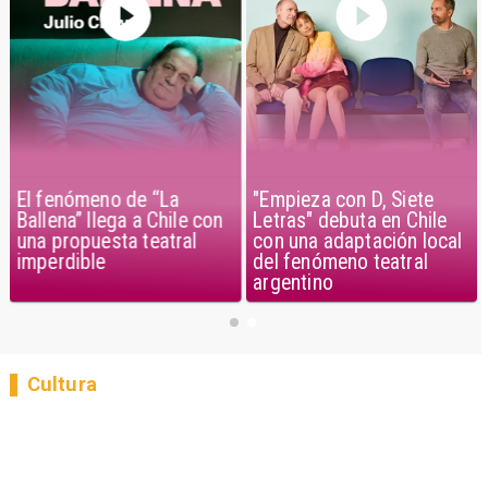
El fenómeno de “La
"Empieza con D, Siete
Ballena” llega a Chile con
Letras" debuta en Chile
una propuesta teatral
con una adaptación local
imperdible
del fenómeno teatral
argentino
Cultura