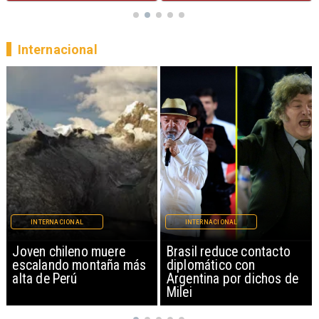
Internacional
INTERNACIONAL
INTERNACIONAL
Brasil reduce contacto
China restringe
diplomático con
exportación de drones a
Argentina por dichos de
EEUU y sanciona
Milei
empresas