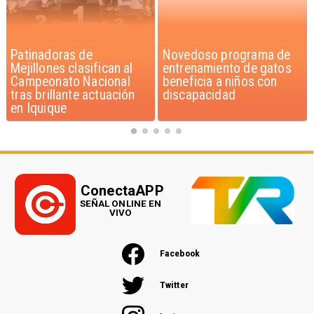
Novedoso programa de
Alarmante hábito en
entrenamiento de gatos
jóvenes de 13 a 15 años
beneficia a niños con
según encuesta del
discapacidad
Minsal
ConectaAPP
SEÑAL ONLINE EN
VIVO
Facebook
Twitter