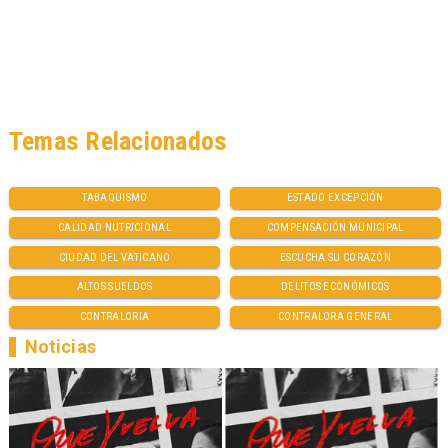
Temas Relacionados
TABAQUISMO
ESTADO EXCEPCIÓN
CALIDAD NUTRICIONAL
COMPENSACIÓN MUNICIPAL
CIUDAD DEL VATICANO
ESCUCHA SU CORAZÓN
ALTOS SUELDOS
DELITOS ECONÓMICOS
CONTRALORIA
CONTRALORA GENERAL
Noticias