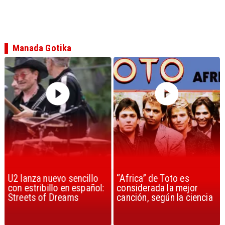
Manada Gotika
U2 lanza nuevo sencillo
“Africa” de Toto es
con estribillo en español:
considerada la mejor
Streets of Dreams
canción, según la ciencia