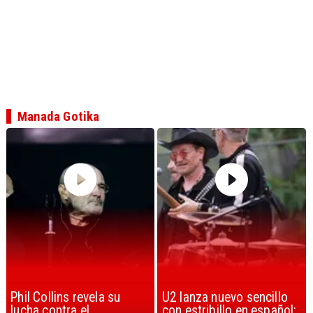
Manada Gotika
U2 lanza nuevo sencillo
“Africa” de Toto es
con estribillo en español:
considerada la mejor