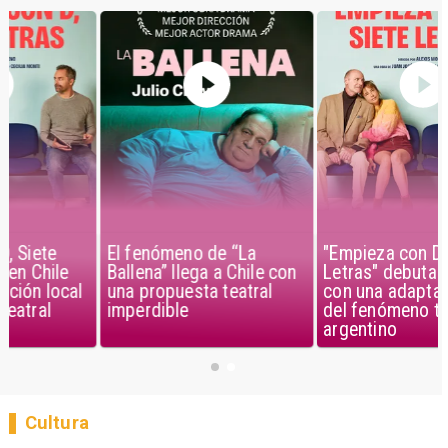
El fenómeno de “La
"Empieza con D, Siete
Ballena” llega a Chile con
Letras" debuta en Chile
una propuesta teatral
con una adaptación local
imperdible
del fenómeno teatral
argentino
Cultura