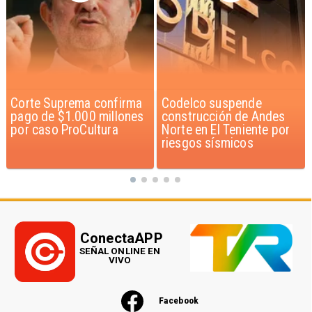
Codelco suspende
Lluvias históricas en
construcción de Andes
Chile: ciudades alcanzan
Norte en El Teniente por
máximos nunca vistos
riesgos sísmicos
ConectaAPP
SEÑAL ONLINE EN
VIVO
Facebook