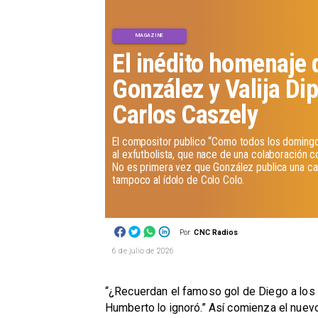
MAGAZINE
El inédito homenaje 
González y Valija Di
Carlos Caszely
​El compositor publico “Como todos los domingo
al exfutbolista, que nace de una colaboración co
No es primera vez que González publica una can
tampoco al ídolo de Colo Colo.
Por
CNC Radios
6 de julio de 2026
“¿Recuerdan el famoso gol de Diego a los b
Humberto lo ignoró.” Así comienza el nuevo