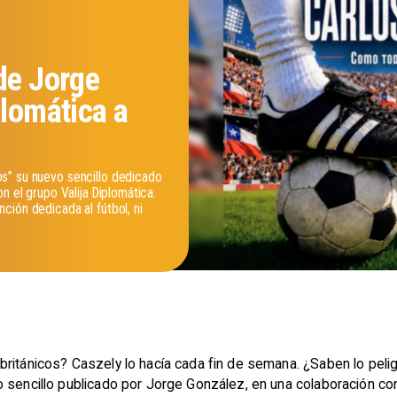
de Jorge
plomática a
s” su nuevo sencillo dedicado
n el grupo Valija Diplomática.
ción dedicada al fútbol, ni
ritánicos? Caszely lo hacía cada fin de semana. ¿Saben lo pelig
 sencillo publicado por Jorge González, en una colaboración con 