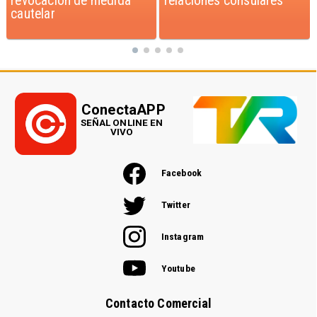
relaciones consulares
sobre Fabiola Campillai
ConectaAPP
SEÑAL ONLINE EN
VIVO
Facebook
Twitter
Instagram
Youtube
Contacto Comercial