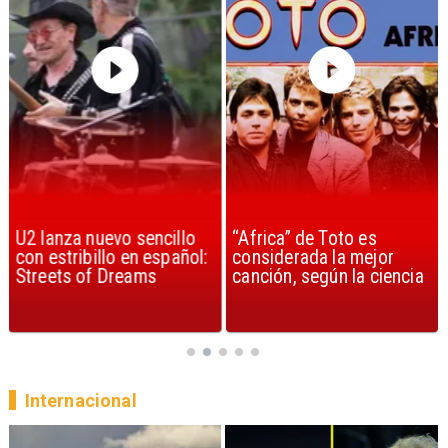
U2 lanza nuevo sencillo
“Africa” de Toto es
con estribillo en español:
considerada la mejor
Streets of Dreams
canción, según la ciencia
Internacional