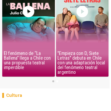
El fenómeno de “La
"Empieza con D, Siete
Ballena” llega a Chile con
Letras" debuta en Chile
una propuesta teatral
con una adaptación local
imperdible
del fenómeno teatral
argentino
Cultura