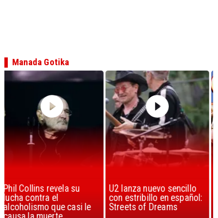
Manada Gotika
U2 lanza nuevo sencillo
“Africa” de Toto es
con estribillo en español:
considerada la mejor
Streets of Dreams
canción, según la ciencia