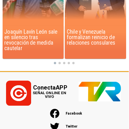
Chile y Venezuela
Feriantes rechazan
formalizan reinicio de
dichos de Camila Flores
relaciones consulares
sobre Fabiola Campillai
ConectaAPP
SEÑAL ONLINE EN
VIVO
Facebook
Twitter