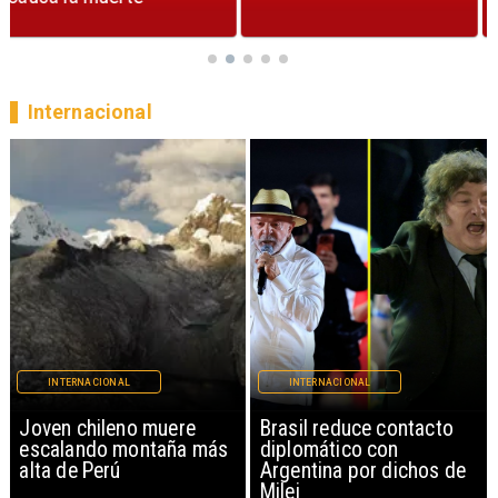
Internacional
INTERNACIONAL
INTERNACIONAL
Brasil reduce contacto
China restringe
diplomático con
exportación de drones a
Argentina por dichos de
EEUU y sanciona
Milei
empresas