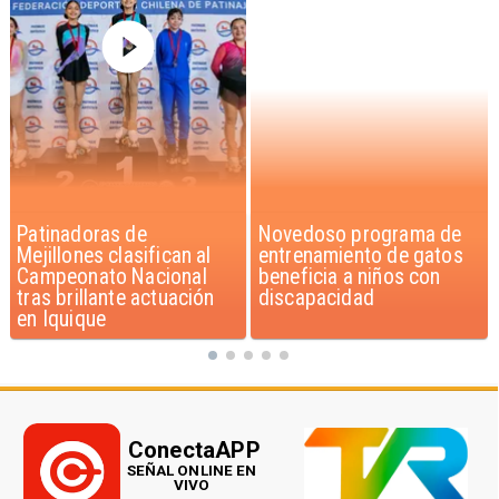
Novedoso programa de
Alarmante hábito en
entrenamiento de gatos
jóvenes de 13 a 15 años
beneficia a niños con
según encuesta del
discapacidad
Minsal
ConectaAPP
SEÑAL ONLINE EN
VIVO