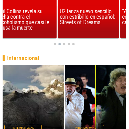
U2 lanza nuevo sencillo
“Africa” de Toto es
con estribillo en español:
considerada la mejor
Streets of Dreams
canción, según la ciencia
Internacional
INTERNACIONAL
INTERNACIONAL