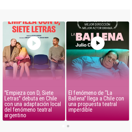
El fenómeno de “La
"Empieza con D, Siete
Ballena” llega a Chile con
Letras" debuta en Chile
una propuesta teatral
con una adaptación local
imperdible
del fenómeno teatral
argentino