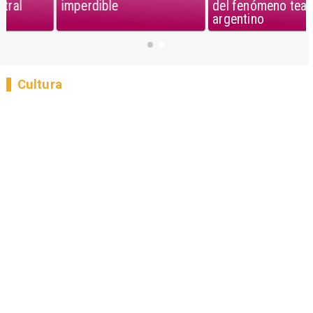
imperdible
del fenómeno teatral
argentino
Cultura