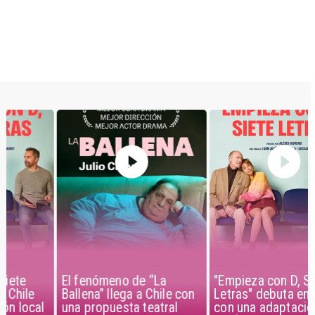
El fenómeno de “La
"Empieza con D, Siete
Ballena” llega a Chile con
Letras" debuta en Chile
una propuesta teatral
con una adaptación local