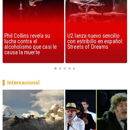
U2 lanza nuevo sencillo
“Africa” de Toto es
con estribillo en español:
considerada la mejor
Streets of Dreams
canción, según la ciencia
Internacional