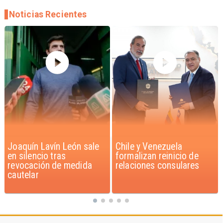
Noticias Recientes
Chile y Venezuela
Feriantes rechazan
formalizan reinicio de
dichos de Camila Flores
relaciones consulares
sobre Fabiola Campillai