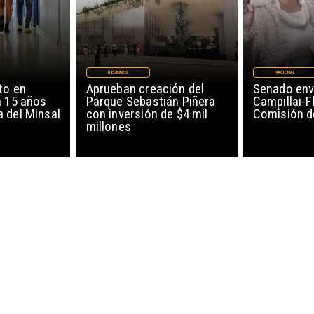
REGIONES
NACIONAL
to en
Aprueban creación del
Senado env
a 15 años
Parque Sebastián Piñera
Campillai-F
 del Minsal
con inversión de $4 mil
Comisión d
millones