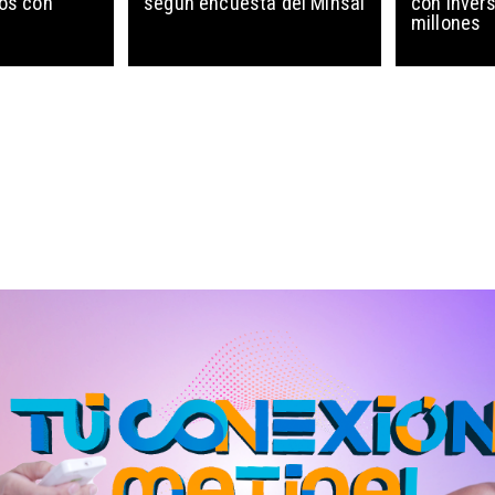
ños con
según encuesta del Minsal
con invers
millones