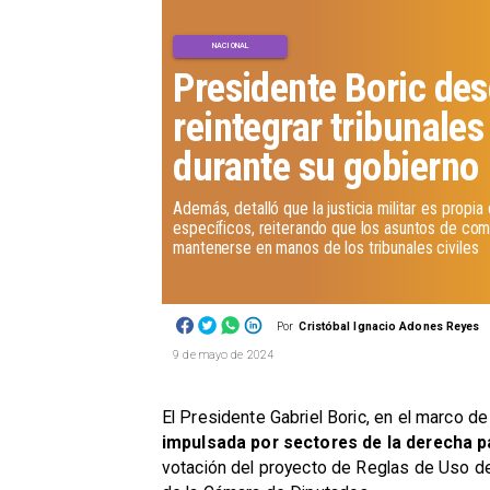
NACIONAL
Presidente Boric des
reintegrar tribunales
durante su gobierno
​Además, detalló que la justicia militar es prop
específicos, reiterando que los asuntos de com
mantenerse en manos de los tribunales civiles
Por
Cristóbal Ignacio Adones Reyes
9 de mayo de 2024
El Presidente Gabriel Boric, en el marco de
impulsada por sectores de la derecha par
votación del proyecto de Reglas de Uso de