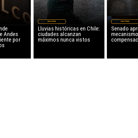
NACIONAL
NACIONAL
nde
Lluvias históricas en Chile:
Senado ap
de Andes
ciudades alcanzan
mecanismo
iente por
máximos nunca vistos
compensaci
os