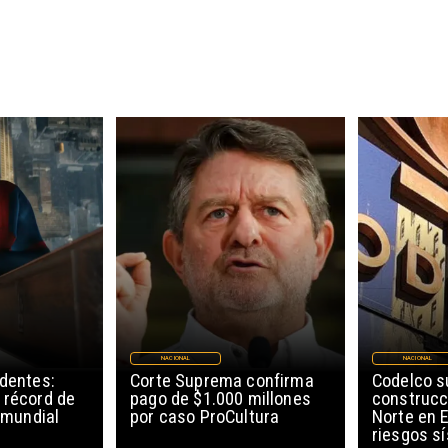
NACIONAL
NACIONAL
edentes:
Corte Suprema confirma
Codelco 
 récord de
pago de $1.000 millones
construcc
l mundial
por caso ProCultura
Norte en E
riesgos s