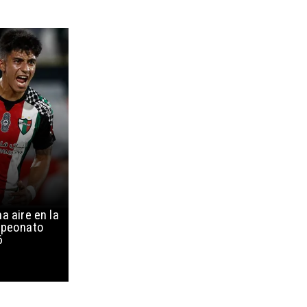
a aire en la
mpeonato
6