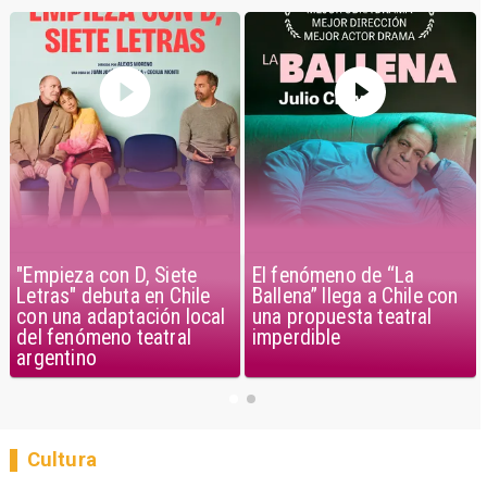
"Empieza con D, Siete
El fenómeno de “La
Letras" debuta en Chile
Ballena” llega a Chile con
con una adaptación local
una propuesta teatral
del fenómeno teatral
imperdible
argentino
Cultura