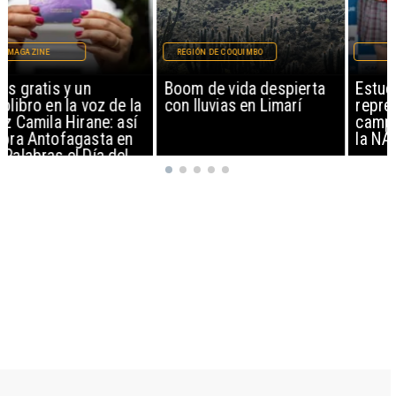
REGIÓN DE COQUIMBO
REGIONAL
Boom de vida despierta
Estudiantes de Tocopilla
con lluvias en Limarí
representarán a Chile en
campamento espacial de
la NASA