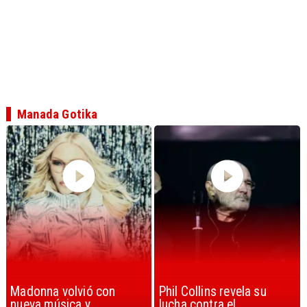
Manada Gotika
Phil Collins revela su
U2 lanza nuevo sencillo
lucha contra el
con estribillo en español: