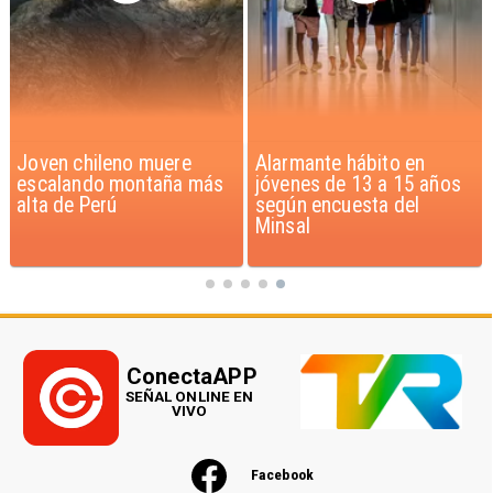
Joven chileno muere
Alarmante hábito en
escalando montaña más
jóvenes de 13 a 15 años
alta de Perú
según encuesta del
Minsal
ConectaAPP
SEÑAL ONLINE EN
VIVO
Facebook