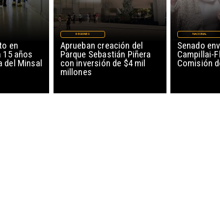
REGIONES
NACIONAL
to en
Aprueban creación del
Senado env
a 15 años
Parque Sebastián Piñera
Campillai-F
 del Minsal
con inversión de $4 mil
Comisión d
millones