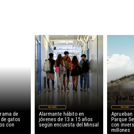
NACIONAL
REGIONES
grama de
Alarmante hábito en
Aprueban 
 de gatos
jóvenes de 13 a 15 años
Parque Se
ños con
según encuesta del Minsal
con invers
millones