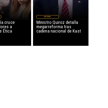
NACIONAL
ía cruce
Ministro Quiroz detalla
lores a
megarreforma tras
e Ética
cadena nacional de Kast