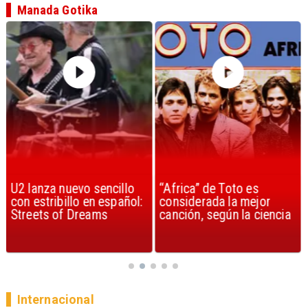
Manada Gotika
U2 lanza nuevo sencillo
“Africa” de Toto es
con estribillo en español:
considerada la mejor
Streets of Dreams
canción, según la ciencia
Internacional