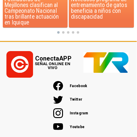
entrenamiento de gatos
jóvenes de 13 a 15 años
beneficia a niños con
según encuesta del
discapacidad
Minsal
ConectaAPP
SEÑAL ONLINE EN
VIVO
Facebook
Twitter
Instagram
Youtube