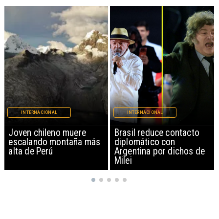
INTERNACIONAL
INTERNACIONAL
Brasil reduce contacto
China restringe
diplomático con
exportación de drones a
Argentina por dichos de
EEUU y sanciona
Milei
empresas