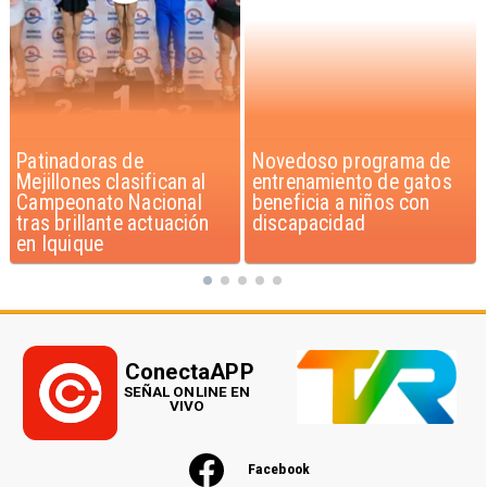
Novedoso programa de
Alarmante hábito en
entrenamiento de gatos
jóvenes de 13 a 15 años
beneficia a niños con
según encuesta del
discapacidad
Minsal
ConectaAPP
SEÑAL ONLINE EN
VIVO
Facebook