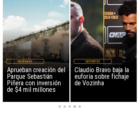
DEPORTES
MAGAZINE
Claudio Bravo baja la
Patinadoras de
euforia sobre fichaje
Mejillones clasifican al
de Vozinha
Campeonato Nacional
tras brillante actuación
en Iquique