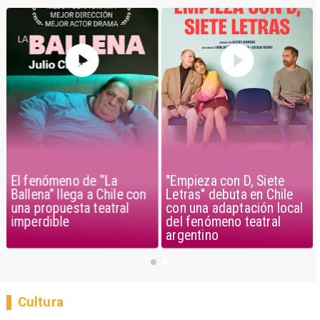
El fenómeno de “La
"Empieza con D, Siete
Ballena” llega a Chile con
Letras" debuta en Chile
una propuesta teatral
con una adaptación local
imperdible
del fenómeno teatral
argentino
Cultura