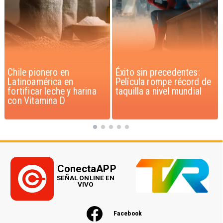
Éxito sin precedentes:
Corte Suprema confirma
Película rompe récord de
pago de $1.000 millones
taquilla a nivel mundial
por caso ProCultura
ConectaAPP
SEÑAL ONLINE EN
VIVO
Facebook