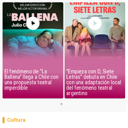
El fenómeno de “La
"Empieza con D, Siete
Ballena” llega a Chile con
Letras" debuta en Chile
una propuesta teatral
con una adaptación local
imperdible
del fenómeno teatral
argentino
Cultura