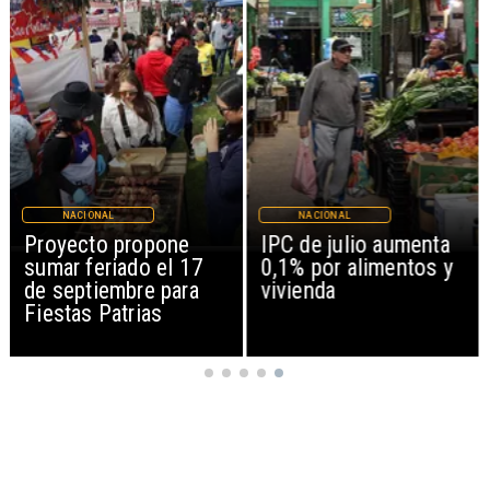
NACIONAL
NACIONAL
IPC de julio aumenta
Joaquín Lavín León
0,1% por alimentos y
sale en silencio tras
vivienda
revocación de medida
cautelar