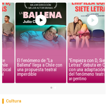
El fenómeno de “La
"Empieza con D, Siete
Ballena” llega a Chile con
Letras" debuta en Chile
una propuesta teatral
con una adaptación local
imperdible
del fenómeno teatral
argentino
Cultura