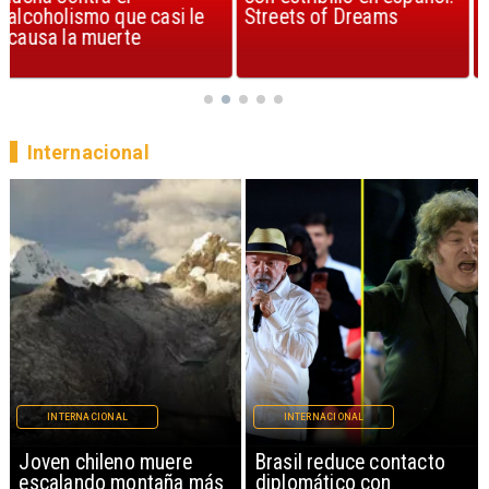
Streets of Dreams
canción, según la ciencia
Internacional
INTERNACIONAL
INTERNACIONAL
Brasil reduce contacto
China restringe
diplomático con
exportación de drones a