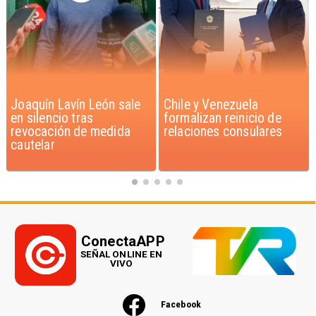
Chile y Venezuela
Feriantes rechazan
formalizan reinicio de
dichos de Camila Flores
relaciones consulares
sobre Fabiola Campillai
ConectaAPP
SEÑAL ONLINE EN
VIVO
Facebook