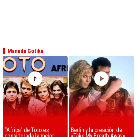
Manada Gotika
“Africa” de Toto es
Berlin y la creación de
considerada la mejor
«Take My Breath Away»