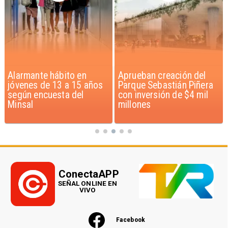
Alarmante hábito en
Aprueban creación del
jóvenes de 13 a 15 años
Parque Sebastián Piñera
según encuesta del
con inversión de $4 mil
Minsal
millones
ConectaAPP
SEÑAL ONLINE EN
VIVO
Facebook