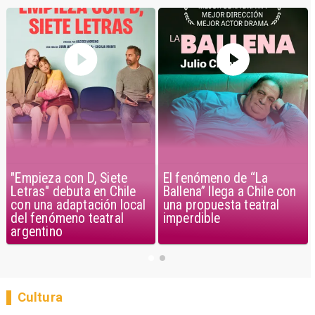
"Empieza con D, Siete
El fenómeno de “La
Letras" debuta en Chile
Ballena” llega a Chile con
con una adaptación local
una propuesta teatral
del fenómeno teatral
imperdible
argentino
Cultura