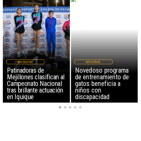
NACIONAL
NACIONAL
Novedoso programa
Alarmante hábito en
de entrenamiento de
jóvenes de 13 a 15
gatos beneficia a
años según encuesta
niños con
del Minsal
discapacidad