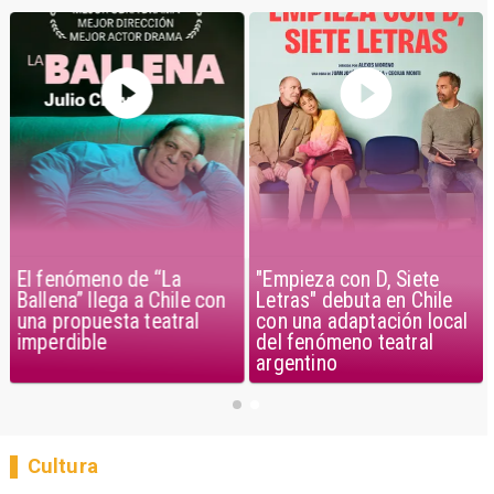
El fenómeno de “La
"Empieza con D, Siete
Ballena” llega a Chile con
Letras" debuta en Chile
una propuesta teatral
con una adaptación local
imperdible
del fenómeno teatral
argentino
Cultura