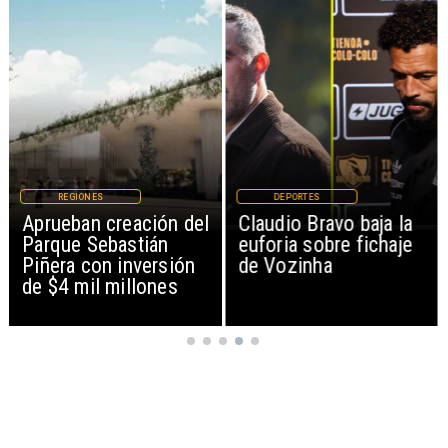
DEPORTES
MAGAZINE
Claudio Bravo baja la
Patinadoras de
euforia sobre fichaje
Mejillones clasifican al
de Vozinha
Campeonato Nacional
tras brillante actuación
en Iquique