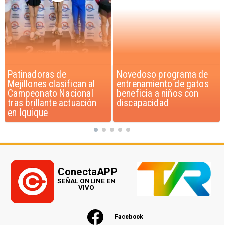
Novedoso programa de
Alarmante hábito en
entrenamiento de gatos
jóvenes de 13 a 15 años
beneficia a niños con
según encuesta del
discapacidad
Minsal
ConectaAPP
SEÑAL ONLINE EN
VIVO
Facebook