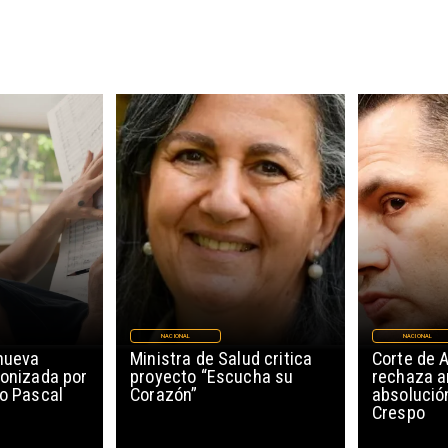
NACIONAL
NACIONAL
nueva
Ministra de Salud critica
Corte de 
gonizada por
proyecto “Escucha su
rechaza a
ro Pascal
Corazón”
absolució
Crespo