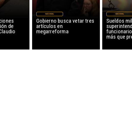
NACIONAL
NACIONAL
ciones
Gobierno busca vetar tres
Sueldos mil
ión de
artículos en
superinten
Claudio
megarreforma
funcionario
más que pr