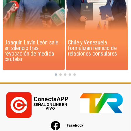
Chile y Venezuela
Feriantes rechazan
formalizan reinicio de
dichos de Camila Flores
relaciones consulares
sobre Fabiola Campillai
ConectaAPP
SEÑAL ONLINE EN
VIVO
Facebook