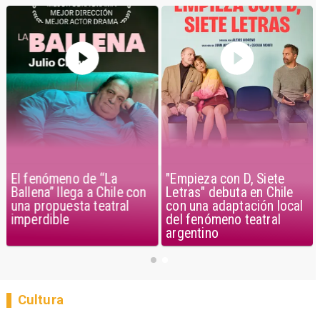
El fenómeno de “La
"Empieza con D, Siete
Ballena” llega a Chile con
Letras" debuta en Chile
una propuesta teatral
con una adaptación local
imperdible
del fenómeno teatral
argentino
Cultura