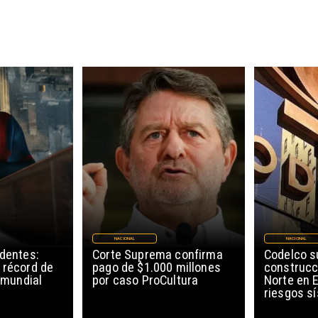
NACIONAL
NACIONAL
edentes:
Corte Suprema confirma
Codelco 
 récord de
pago de $1.000 millones
construcc
l mundial
por caso ProCultura
Norte en E
riesgos s