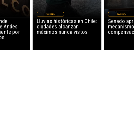
NACIONAL
NACIONAL
nde
Lluvias históricas en Chile:
Senado ap
de Andes
ciudades alcanzan
mecanismo
iente por
máximos nunca vistos
compensaci
os