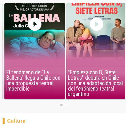
El fenómeno de “La
"Empieza con D, Siete
Ballena” llega a Chile con
Letras" debuta en Chile
una propuesta teatral
con una adaptación local
imperdible
del fenómeno teatral
argentino
Cultura