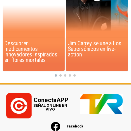
Jim Carrey se une a Los
Iaán: la historia de
Supersónicos en live-
superación que inspira a
action
Chile
ConectaAPP
SEÑAL ONLINE EN
VIVO
Facebook