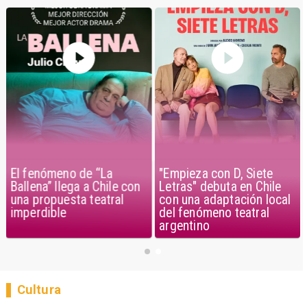
El fenómeno de “La
"Empieza con D, Siete
Ballena” llega a Chile con
Letras" debuta en Chile
una propuesta teatral
con una adaptación local
imperdible
del fenómeno teatral
argentino
Cultura