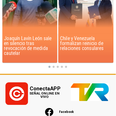
Chile y Venezuela
Feriantes rechazan
formalizan reinicio de
dichos de Camila Flores
relaciones consulares
sobre Fabiola Campillai
ConectaAPP
SEÑAL ONLINE EN
VIVO
Facebook