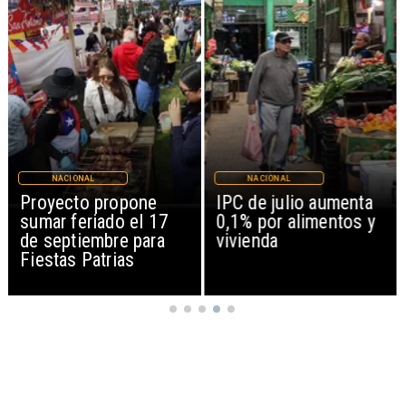
NACIONAL
NACIONAL
IPC de julio aumenta
Joaquín Lavín León
0,1% por alimentos y
sale en silencio tras
vivienda
revocación de medida
cautelar