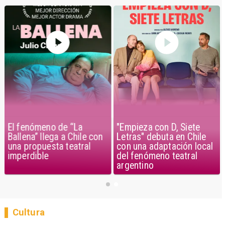
El fenómeno de “La
"Empieza con D, Siete
Ballena” llega a Chile con
Letras" debuta en Chile
una propuesta teatral
con una adaptación local
imperdible
del fenómeno teatral
argentino
Cultura