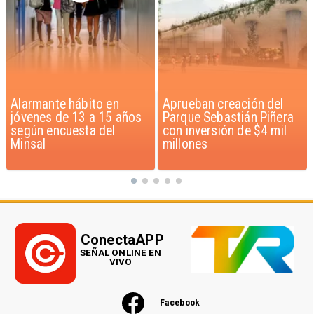
Aprueban creación del
Claudio Bravo baja la
Parque Sebastián Piñera
euforia sobre fichaje de
con inversión de $4 mil
Vozinha
millones
ConectaAPP
SEÑAL ONLINE EN
VIVO
Facebook