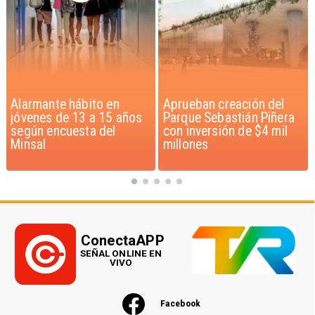
Aprueban creación del
Claudio Bravo baja la
Parque Sebastián Piñera
euforia sobre fichaje de
con inversión de $4 mil
Vozinha
millones
ConectaAPP
SEÑAL ONLINE EN
VIVO
Facebook