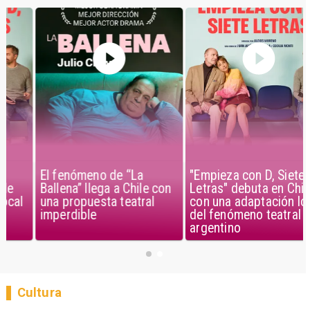
El fenómeno de “La
"Empieza con D, Siete
Ballena” llega a Chile con
Letras" debuta en Chile
una propuesta teatral
con una adaptación local
imperdible
del fenómeno teatral
argentino
Cultura