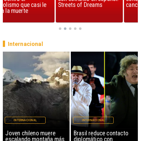
Streets of Dreams
canción, según la ciencia
Internacional
INTERNACIONAL
INTERNACIONAL
Brasil reduce contacto
China restringe
diplomático con
exportación de drones a