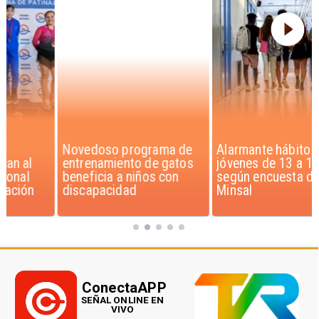
Novedoso programa de
Alarmante hábito en
entrenamiento de gatos
jóvenes de 13 a 15 años
beneficia a niños con
según encuesta del
discapacidad
Minsal
ConectaAPP
SEÑAL ONLINE EN
VIVO