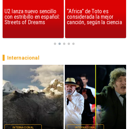
U2 lanza nuevo sencillo
“Africa” de Toto es
con estribillo en español:
considerada la mejor
Streets of Dreams
canción, según la ciencia
Internacional
INTERNACIONAL
INTERNACIONAL