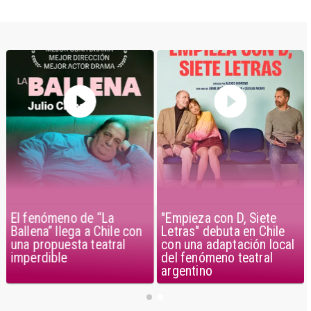
El fenómeno de “La
"Empieza con D, Siete
Ballena” llega a Chile con
Letras" debuta en Chile
una propuesta teatral
con una adaptación local
imperdible
del fenómeno teatral
argentino