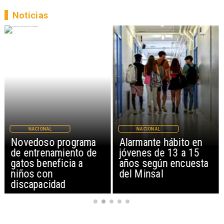
Noticias
NACIONAL
REGIONES
Alarmante hábito en
Aprueban creación del
jóvenes de 13 a 15
Parque Sebastián
años según encuesta
Piñera con inversión
del Minsal
de $4 mil millones