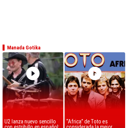
Manada Gotika
“Africa” de Toto es
Berlin y la creación de
considerada la mejor
«Take My Breath Away»