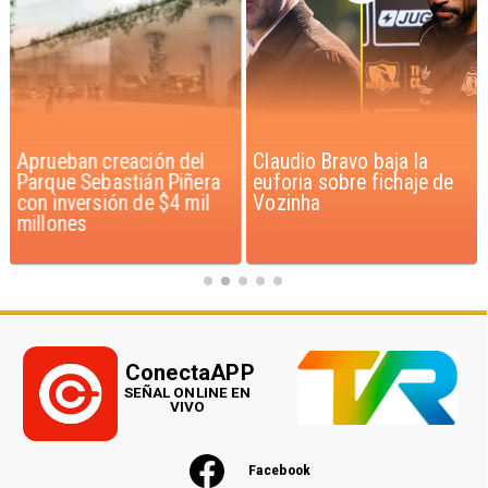
Aprueban creación del
Claudio Bravo baja la
Parque Sebastián Piñera
euforia sobre fichaje de
con inversión de $4 mil
Vozinha
millones
ConectaAPP
SEÑAL ONLINE EN
VIVO
Facebook