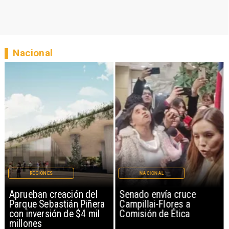
Nacional
NACIONAL
NACIONAL
Senado envía cruce
Ministro Quiroz detalla
Campillai-Flores a
megarreforma tras
Comisión de Ética
cadena nacional de Kast