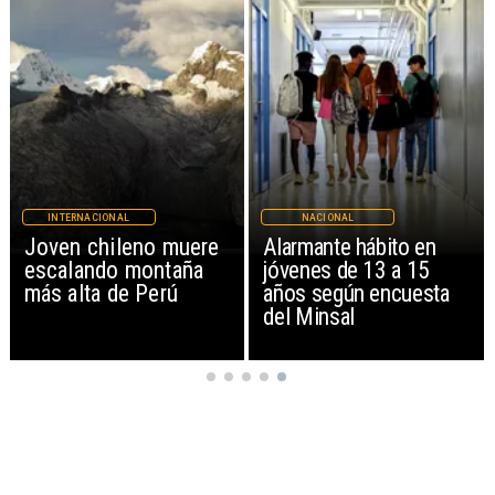
NAL
NACIONAL
REGIONES
ileno muere
Alarmante hábito en
Aprueban c
o montaña
jóvenes de 13 a 15
Parque Seb
de Perú
años según encuesta
Piñera con
del Minsal
de $4 mil 