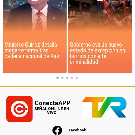
Gobierno evalúa nuevo
Chile pionero en
estado de excepción en
Latinoamérica en
barrios con alta
fortificar leche y harina
criminalidad
con Vitamina D
ConectaAPP
SEÑAL ONLINE EN
VIVO
Facebook