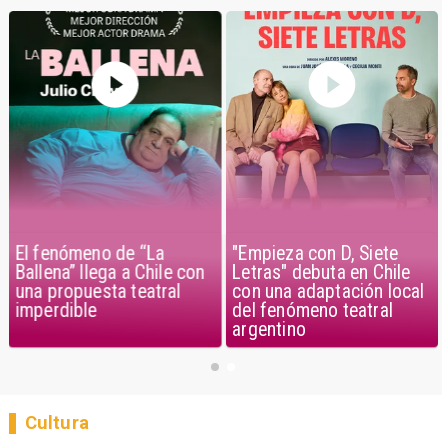
El fenómeno de “La
"Empieza con D, Siete
Ballena” llega a Chile con
Letras" debuta en Chile
una propuesta teatral
con una adaptación local
imperdible
del fenómeno teatral
argentino
Cultura