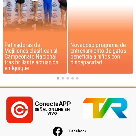
Novedoso programa de
Alarmante hábito en
entrenamiento de gatos
jóvenes de 13 a 15 años
beneficia a niños con
según encuesta del
discapacidad
Minsal
ConectaAPP
SEÑAL ONLINE EN
VIVO
Facebook