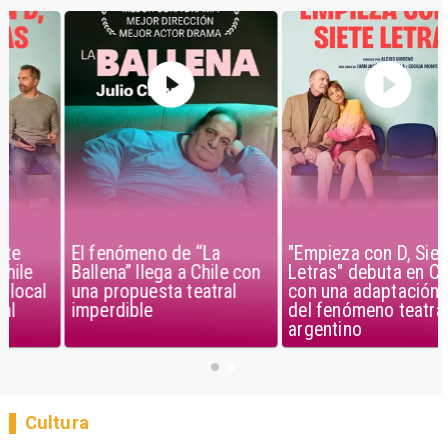
El fenómeno de “La
"Empieza con D, Siete
Ballena” llega a Chile con
Letras" debuta en Chile
una propuesta teatral
con una adaptación local
imperdible
del fenómeno teatral
argentino
Cultura