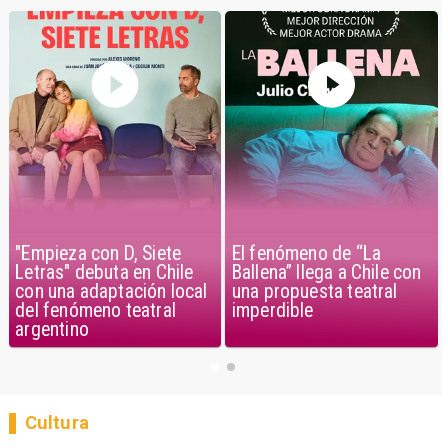
"Empieza con D, Siete
El fenómeno de “La
Letras" debuta en Chile
Ballena” llega a Chile con
con una adaptación local
una propuesta teatral
del fenómeno teatral
imperdible
argentino
Cultura