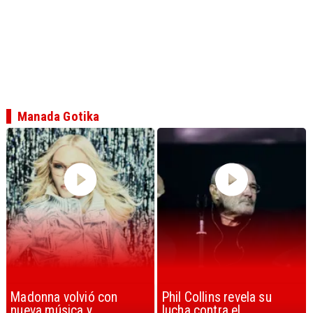
Manada Gotika
Phil Collins revela su
U2 lanza nuevo sencillo
lucha contra el
con estribillo en español: