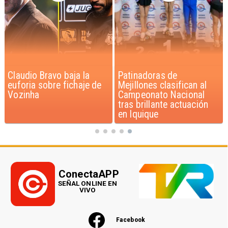
Patinadoras de
Novedoso programa de
Mejillones clasifican al
entrenamiento de gatos
Campeonato Nacional
beneficia a niños con
tras brillante actuación
discapacidad
en Iquique
ConectaAPP
SEÑAL ONLINE EN
VIVO
Facebook