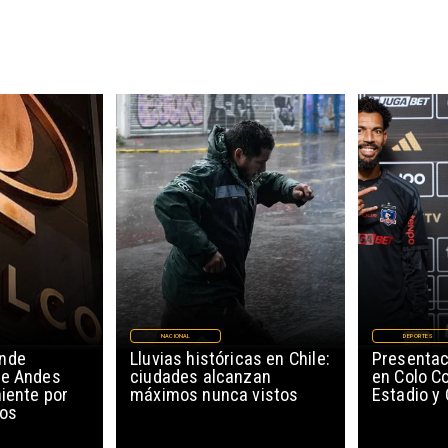
NACIONAL
DEPORTES
ende
Lluvias históricas en Chile:
Presentac
de Andes
ciudades alcanzan
en Colo Co
niente por
máximos nunca vistos
Estadio y
cos