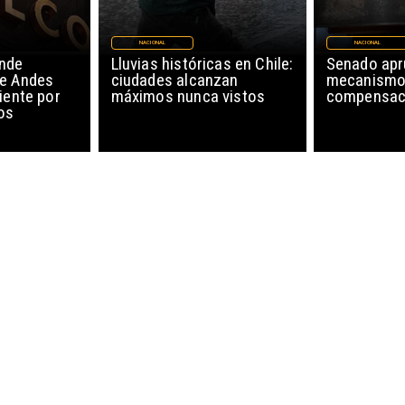
NACIONAL
NACIONAL
nde
Lluvias históricas en Chile:
Senado ap
de Andes
ciudades alcanzan
mecanismo
iente por
máximos nunca vistos
compensaci
os