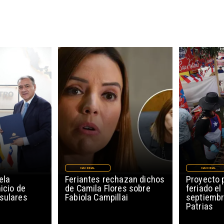
NACIONAL
NACIONAL
ela
Feriantes rechazan dichos
Proyecto 
icio de
de Camila Flores sobre
feriado el
sulares
Fabiola Campillai
septiembr
Patrias