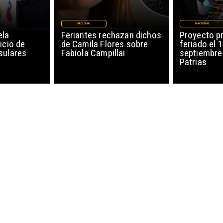
NACIONAL
NACIONAL
ela
Feriantes rechazan dichos
Proyecto p
icio de
de Camila Flores sobre
feriado el 
sulares
Fabiola Campillai
septiembre
Patrias