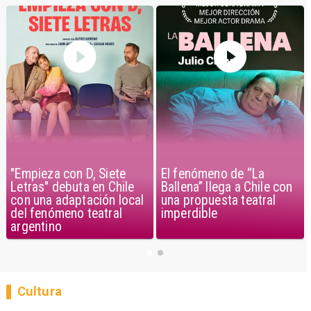
"Empieza con D, Siete
El fenómeno de “La
Letras" debuta en Chile
Ballena” llega a Chile con
con una adaptación local
una propuesta teatral
del fenómeno teatral
imperdible
argentino
Cultura