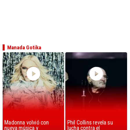
Manada Gotika
Phil Collins revela su
U2 lanza nuevo sencillo
lucha contra el
con estribillo en español: