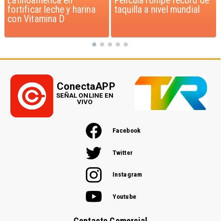
Película rompe récord de
pago de $1.000 millones
taquilla a nivel mundial
por caso ProCultura
ConectaAPP
SEÑAL ONLINE EN
VIVO
Facebook
Twitter
Instagram
Youtube
Contacto Comercial