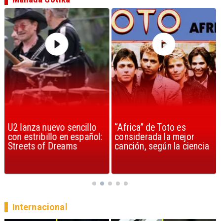
U2 lanza nuevo sencillo
“Africa” de Toto es
con estribillo en español:
considerada la mejor
Streets of Dreams
canción, según la ciencia
Internacional