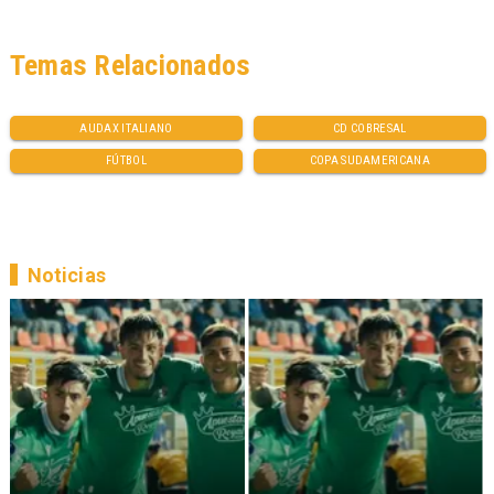
Temas Relacionados
AUDAX ITALIANO
CD COBRESAL
FÚTBOL
COPA SUDAMERICANA
Noticias