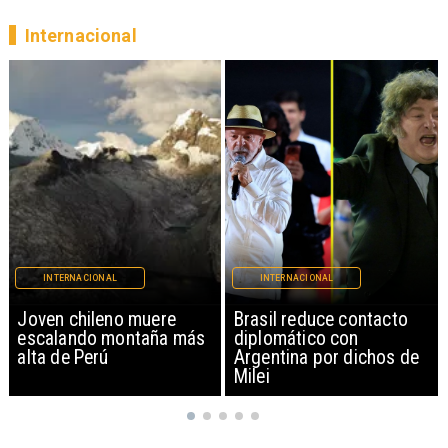
Internacional
INTERNACIONAL
INTERNACIONAL
Brasil reduce contacto
China restringe
diplomático con
exportación de drones a
Argentina por dichos de
EEUU y sanciona
Milei
empresas