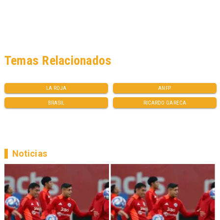
Temas Relacionados
LA ROJA
ANFP
BRASIL
RICARDO GARECA
Noticias