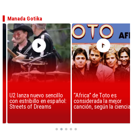
Manada Gotika
U2 lanza nuevo sencillo
“Africa” de Toto es
con estribillo en español:
considerada la mejor
Streets of Dreams
canción, según la ciencia