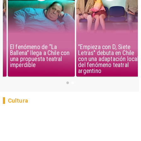
El fenómeno de “La
"Empieza con D, Siete
Ballena” llega a Chile con
Letras" debuta en Chile
una propuesta teatral
con una adaptación local
imperdible
del fenómeno teatral
argentino
Cultura