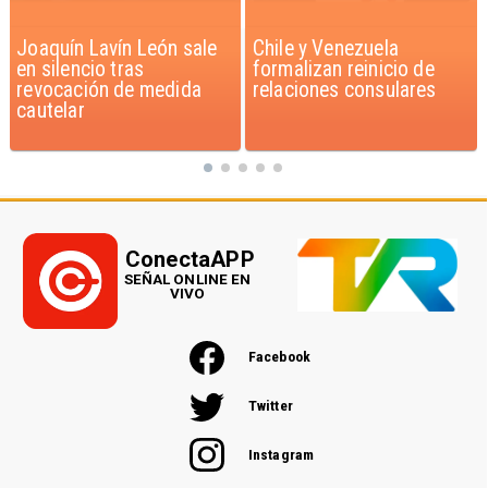
Chile y Venezuela
Feriantes rechazan
formalizan reinicio de
dichos de Camila Flores
relaciones consulares
sobre Fabiola Campillai
ConectaAPP
SEÑAL ONLINE EN
VIVO
Facebook
Twitter
Instagram