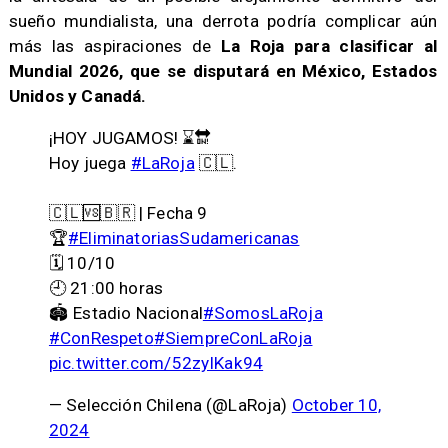
sueño mundialista, una derrota podría complicar aún
más las aspiraciones de
La Roja para clasificar al
Mundial 2026, que se disputará en México, Estados
Unidos y Canadá.
¡HOY JUGAMOS! ⌛️🔛
Hoy juega
#LaRoja
🇨🇱.
🇨🇱🆚🇧🇷 | Fecha 9
🏆
#EliminatoriasSudamericanas
🗓️ 10/10
🕘 21:00 horas
🏟️ Estadio Nacional
#SomosLaRoja
#ConRespeto
#SiempreConLaRoja
pic.twitter.com/52zyIKak94
— Selección Chilena (@LaRoja)
October 10,
2024