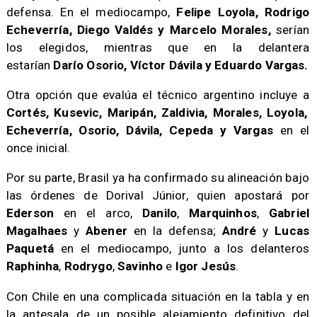
defensa. En el mediocampo,
Felipe Loyola, Rodrigo
Echeverría, Diego Valdés y Marcelo Morales,
serían
los elegidos, mientras que en la delantera
estarían
Darío Osorio, Víctor Dávila y Eduardo Vargas.
Otra opción que evalúa el técnico argentino incluye a
Cortés, Kusevic, Maripán, Zaldivia, Morales, Loyola,
Echeverría, Osorio, Dávila, Cepeda y Vargas
en el
once inicial.
Por su parte, Brasil ya ha confirmado su alineación bajo
las órdenes de Dorival Júnior, quien apostará por
Ederson
en el arco,
Danilo
,
Marquinhos
,
Gabriel
Magalhaes
y
Abener
en la defensa;
André
y
Lucas
Paquetá
en el mediocampo, junto a los delanteros
Raphinha
,
Rodrygo
,
Savinho
e
Igor Jesús
.
Con Chile en una complicada situación en la tabla y en
la antesala de un posible alejamiento definitivo del