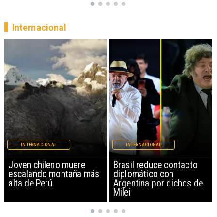
Internacional
INTERNACIONAL
INTERNACIONAL
Brasil reduce contacto
China restringe
diplomático con
exportación de drones a
Argentina por dichos de
EEUU y sanciona
Milei
empresas