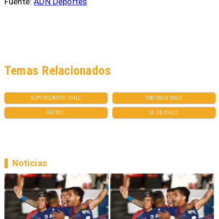
Fuente:
ADN Deportes
Temas Relacionados
SUPERCLÁSICO CHILE
CSD COLO COLO
FÚTBOL
U. DE CHILE
Noticias