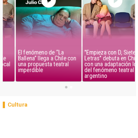
El fenómeno de “La
"Empieza con D, Siete
Ballena” llega a Chile con
Letras" debuta en Chile
una propuesta teatral
con una adaptación local
imperdible
del fenómeno teatral
argentino
Cultura