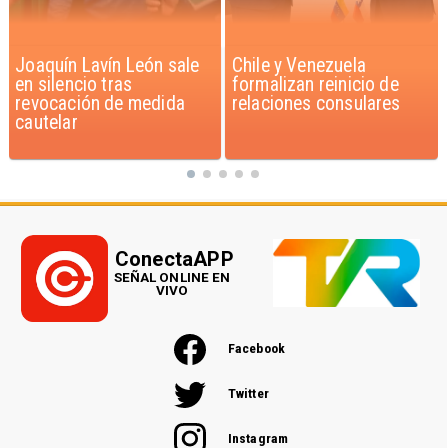
Chile y Venezuela
Feriantes rechazan
formalizan reinicio de
dichos de Camila Flores
relaciones consulares
sobre Fabiola Campillai
ConectaAPP
SEÑAL ONLINE EN
VIVO
Facebook
Twitter
Instagram