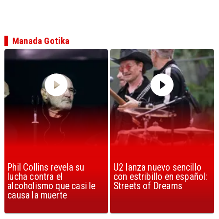
Manada Gotika
U2 lanza nuevo sencillo
“Africa” de Toto es
con estribillo en español:
considerada la mejor
Streets of Dreams
canción, según la ciencia