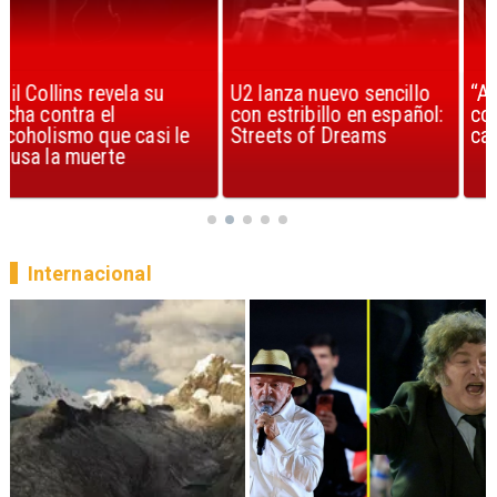
U2 lanza nuevo sencillo
“Africa” de Toto es
con estribillo en español:
considerada la mejor
Streets of Dreams
canción, según la ciencia
Internacional