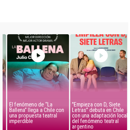
El fenómeno de “La
"Empieza con D, Siete
Ballena” llega a Chile con
Letras" debuta en Chile
una propuesta teatral
con una adaptación local
imperdible
del fenómeno teatral
argentino