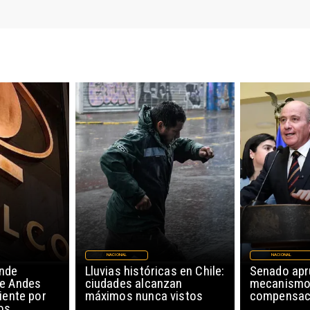
NACIONAL
NACIONAL
nde
Lluvias históricas en Chile:
Senado ap
de Andes
ciudades alcanzan
mecanismo
iente por
máximos nunca vistos
compensaci
os