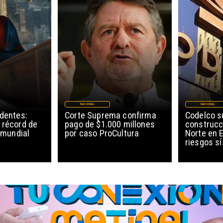
NACIONAL
NACIONAL
edentes:
Corte Suprema confirma
Codelco 
 récord de
pago de $1.000 millones
construcc
l mundial
por caso ProCultura
Norte en E
riesgos s