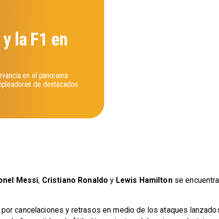
 y la F1 en
evancia en el panorama
mpleadores de destacados
onel Messi
,
Cristiano Ronaldo
y
Lewis Hamilton
se encuentran
por cancelaciones y retrasos en medio de los ataques lanzados 