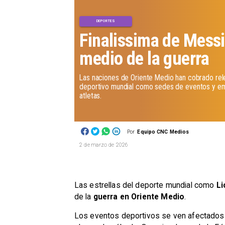
DEPORTES
Finalissima de Messi
medio de la guerra
Las naciones de Oriente Medio han cobrado rel
deportivo mundial como sedes de eventos y e
atletas.
Por
Equipo CNC Medios
2 de marzo de 2026
Las estrellas del deporte mundial como
Li
de la
guerra en Oriente Medio
.
Los eventos deportivos se ven afectados 