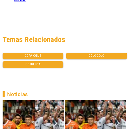
Temas Relacionados
COPA CHILE
COLO COLO
COBRELOA
Noticias