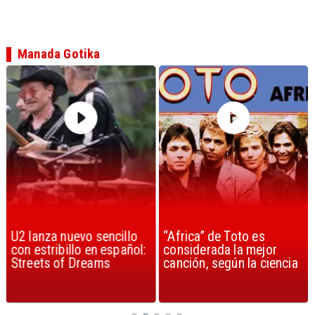
Manada Gotika
U2 lanza nuevo sencillo
“Africa” de Toto es
con estribillo en español:
considerada la mejor
Streets of Dreams
canción, según la ciencia