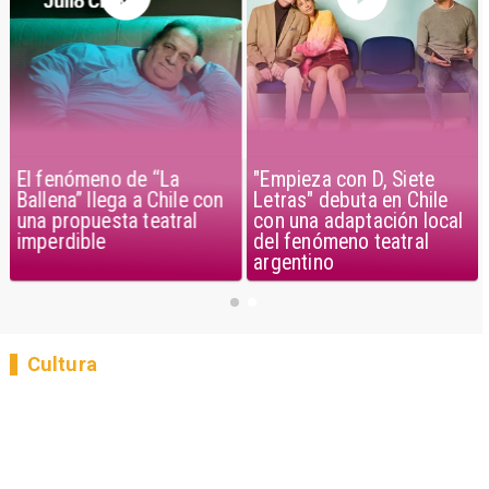
El fenómeno de “La
"Empieza con D, Siete
Ballena” llega a Chile con
Letras" debuta en Chile
una propuesta teatral
con una adaptación local
imperdible
del fenómeno teatral
argentino
Cultura