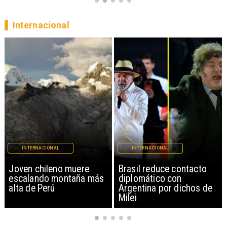
Internacional
INTERNACIONAL
INTERNACIONAL
Brasil reduce contacto
China restringe
diplomático con
exportación de drones a
Argentina por dichos de
EEUU y sanciona
Milei
empresas