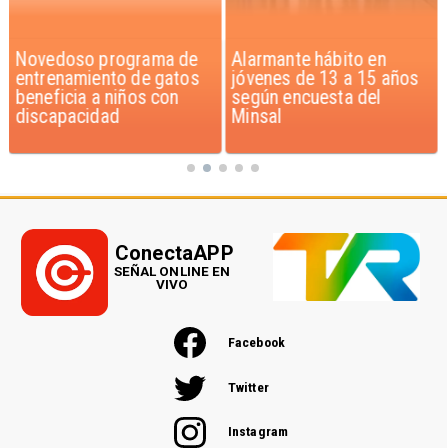
Novedoso programa de
Alarmante hábito en
entrenamiento de gatos
jóvenes de 13 a 15 años
beneficia a niños con
según encuesta del
discapacidad
Minsal
ConectaAPP
SEÑAL ONLINE EN
VIVO
Facebook
Twitter
Instagram