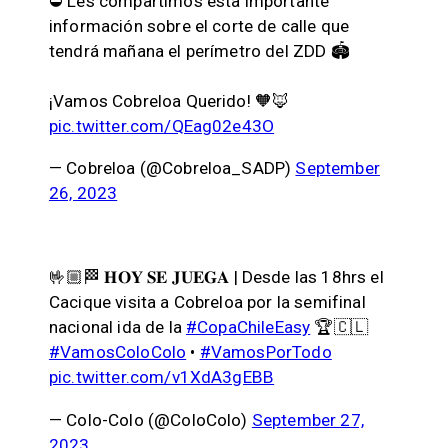
⛔️ Les compartimos esta importante
información sobre el corte de calle que
tendrá mañana el perímetro del ZDD 🏟️
¡Vamos Cobreloa Querido! 🧡🦊
pic.twitter.com/QEag02e43O
— Cobreloa (@Cobreloa_SADP)
September
26, 2023
🤟🏼🏁 𝐇𝐎𝐘 𝐒𝐄 𝐉𝐔𝐄𝐆𝐀 | Desde las 18hrs el
Cacique visita a Cobreloa por la semifinal
nacional ida de la
#CopaChileEasy
🏆🇨🇱
#VamosColoColo
•
#VamosPorTodo
pic.twitter.com/v1XdA3gEBB
— Colo-Colo (@ColoColo)
September 27,
2023