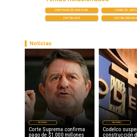
COMPENSACIÓN MUNICIPAL
CIUDAD DEL VATI
CONTRALORIA
CONTRALORA GEN
Noticias
NACIONAL
NACIONAL
Corte Suprema confirma
Codelco susp
pago de $1.000 millones
construcción 