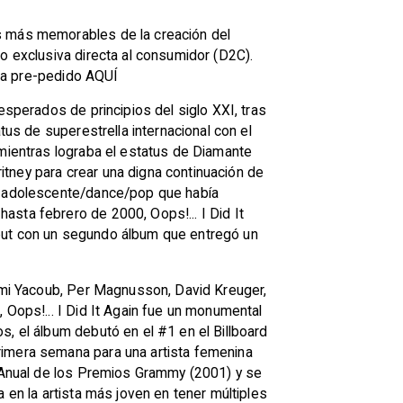
os más memorables de la creación del
o exclusiva directa al consumidor (D2C).
ara pre-pedido AQUÍ
esperados de principios del siglo XXI, tras
tus de superestrella internacional con el
 mientras lograba el estatus de Diamante
tney para crear una digna continuación de
ca adolescente/dance/pop que había
asta febrero de 2000, Oops!... I Did It
ebut con un segundo álbum que entregó un
Rami Yacoub, Per Magnusson, David Kreuger,
 Oops!... I Did It Again fue un monumental
s, el álbum debutó en el #1 en el Billboard
rimera semana para una artista femenina
a Anual de los Premios Grammy (2001) y se
 en la artista más joven en tener múltiples