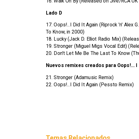
16. Walk On By (Released on Jive/RCA UK C
Lado D
17. Oops!...I Did It Again (Riprock 'n' Al
To Know, in 2000)
18. Lucky (Jack D. Elliot Radio Mix) (Relea
19. Stronger (Miguel Migs Vocal Edit) (Re
20. Don't Let Me Be The Last To Know (Th
Nuevos remixes creados para Oops!... I 
21. Stronger (Adamusic Remix)
22. Oops!...I Did It Again (Pessto Remix)
Temas Relacionados