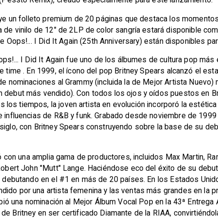
cluye un folleto premium de 20 páginas que destaca los moment
a de vinilo de 12" de 2LP de color sangría estará disponible com
de Oops!... I Did It Again (25th Anniversary) están disponibles p
ps!... I Did It Again fue uno de los álbumes de cultura pop más 
e time . En 1999, el ícono del pop Britney Spears alcanzó el esta
 de nominaciones al Grammy (incluida la de Mejor Artista Nuevo)
m debut más vendido). Con todos los ojos y oídos puestos en Bri
los tiempos, la joven artista en evolución incorporó la estéti
e influencias de R&B y funk. Grabado desde noviembre de 1999 h
 siglo, con Britney Spears construyendo sobre la base de su d
boró con una amplia gama de productores, incluidos Max Martin, 
 Robert John "Mutt" Lange. Haciéndose eco del éxito de su debut,
o, debutando en el #1 en más de 20 países. En los Estados Unido
dido por una artista femenina y las ventas más grandes en la p
ecibió una nominación al Mejor Álbum Vocal Pop en la 43ª Entreg
e Britney en ser certificado Diamante de la RIAA, convirtiéndola