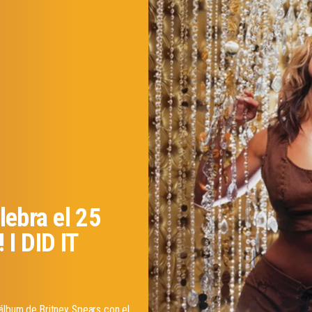
ebra el 25
 I DID IT
 álbum de Britney Spears con el