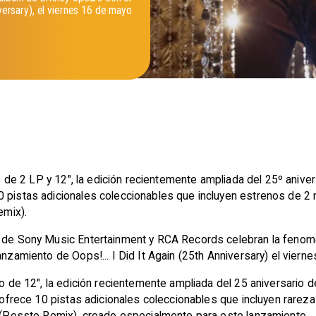
iversary), el viernes 16 de mayo
ujo de 2 LP y 12", la edición recientemente ampliada del 25º ani
0 pistas adicionales coleccionables que incluyen estrenos de 2
emix).
o de Sony Music Entertainment y RCA Records celebran la fenom
anzamiento de Oops!... I Did It Again (25th Anniversary) el viern
lo de 12", la edición recientemente ampliada del 25 aniversario 
 y ofrece 10 pistas adicionales coleccionables que incluyen rare
n" (Pessto Remix), creado especialmente para este lanzamiento.