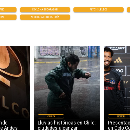
CANO
ESCUCHA SU CORAZÓN
ALTOS SUELDOS
ERAL
AUDITORÍA CONTRALORÍA
NACIONAL
DEPORTES
ende
Lluvias históricas en Chile:
Presentac
de Andes
ciudades alcanzan
en Colo Co